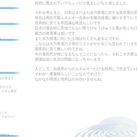
自然に囲まれていてちょっぴり羨ましいなと感じました。
それを考えると、日本はまだまだ火力発電に対する依存度が
現在は再生可能エネルギー自体が太陽光発電に偏りすぎてい
世界的に見ても不思議な状況らしいです。
M
日本の場合特に高地でもない限りびゅうびゅうと風が吹くわ
風力の発電量は低いです。
また水力発電に向いた土地はたくさんあるんですが、
Y
こちらは火力発電の２倍のコストがかかるとも言われていま
現実的に見て難しいのですね。
今の電気代が倍になるなんてことになったら、それこそ大変
環境以前に生活の問題になっちゃいます。
人として、
自然界からのエネルギー
だけを利用して生きてい
それが一番素晴らしいことなんですけど、
は日本は？
なかなか理想と現実はかみ合いませんね。
への入り口
 ホテル竜宮
ました
・アルファ。
MENTS