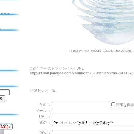
KBACK
S
Posted by konnkonn2013 |
10:11:53, Jan 20, 2015
|
この記事へのトラックバックURL
http://rabbit.pelogoo.com/konnkonn2013/rtb.php?no=142137
◇ 返信フォーム
名前 ：
情報を保存
メール ：
URL ：
題名 ：
内容 ：