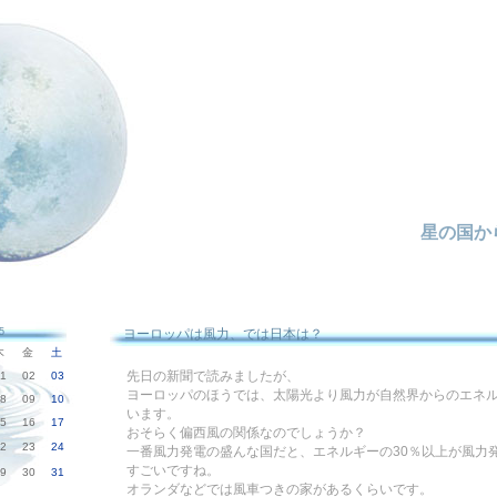
星の国か
5
ヨーロッパは風力、では日本は？
木
金
土
先日の新聞で読みましたが、
1
02
03
ヨーロッパのほうでは、太陽光より風力が自然界からのエネ
8
09
10
います。
5
16
17
おそらく偏西風の関係なのでしょうか？
2
23
24
一番風力発電の盛んな国だと、エネルギーの30％以上が風力
すごいですね。
9
30
31
オランダなどでは風車つきの家があるくらいです。