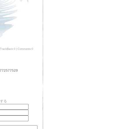
TrackBack:0
|
Comments:0
0772577529
する