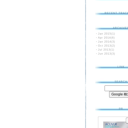
RECENT TRAC
ARCHIVE
・
Jan 2015(1)
・
Apr 2014(6)
・
Jan 2014(3)
・
Oct 2013(2)
・
Jul 2013(1)
・
Jun 2013(3)
LINK
SEARCH
PR