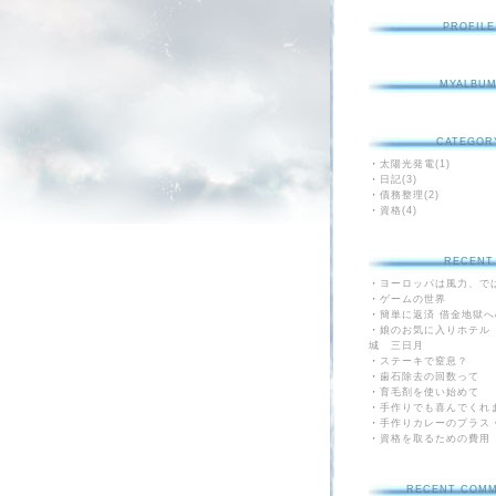
PROFILE
MYALBU
CATEGOR
・
太陽光発電(1)
・
日記(3)
・
債務整理(2)
・
資格(4)
RECENT
・
ヨーロッパは風力、で
・
ゲームの世界
・
簡単に返済 借金地獄
・
娘のお気に入りホテル
城 三日月
・
ステーキで窒息？
・
歯石除去の回数って
・
育毛剤を使い始めて
・
手作りでも喜んでくれ
・
手作りカレーのプラス
・
資格を取るための費用
RECENT COM